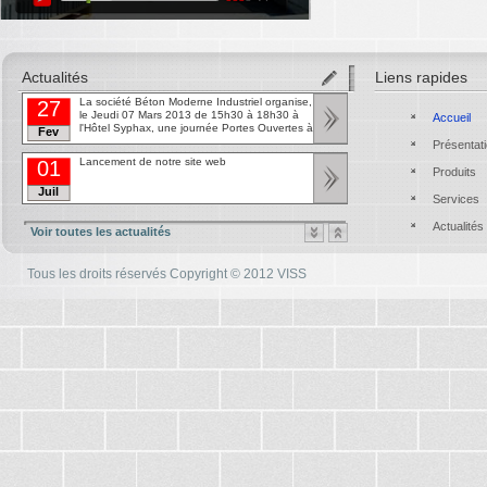
Actualités
Liens rapides
La société Béton Moderne Industriel organise,
27
le Jeudi 07 Mars 2013 de 15h30 à 18h30 à
Accueil
l'Hôtel Syphax, une journée Portes Ouvertes à
Fev
destination des professionnels du secteur du
Présentat
tt
Bâtiment.
Lancement de notre site web
01
Produits
Juil
Services
tt
Actualités
Voir toutes les actualités
Tous les droits réservés Copyright © 2012 VISS