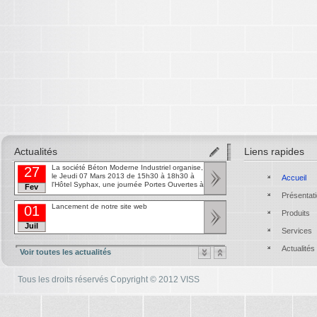
Actualités
Liens rapides
La société Béton Moderne Industriel organise,
27
le Jeudi 07 Mars 2013 de 15h30 à 18h30 à
Accueil
l'Hôtel Syphax, une journée Portes Ouvertes à
Fev
destination des professionnels du secteur du
Présentat
tt
Bâtiment.
Lancement de notre site web
01
Produits
Juil
Services
tt
Actualités
Voir toutes les actualités
Tous les droits réservés Copyright © 2012 VISS